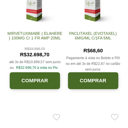
MIRVETUXIMABE ( ELAHERE
PACLITAXEL (EVOTAXEL)
) 100MG C/ 1 FR AMP 20ML
6MG/ML C/1FA 5ML
R$
33.398,70
R$
68,60
R$
32.698,70
Pagamento à vista no Boleto e PIX
até 3x de
R$
10.899,57
sem juros
ou em até 3x de
R$
22,87
no cartão
ou
R$
32.698,70
à vista no Pix
.
sem juros.
COMPRAR
COMPRAR