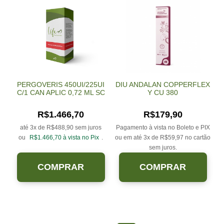
PERGOVERIS 450UI/225UI
DIU ANDALAN COPPERFLEX
C/1 CAN APLIC 0,72 ML SC
Y CU 380
R$
1.466,70
R$
179,90
até 3x de
R$
488,90
sem juros
Pagamento à vista no Boleto e PIX
ou
R$
1.466,70
à vista no Pix
.
ou em até 3x de
R$
59,97
no cartão
sem juros.
COMPRAR
COMPRAR