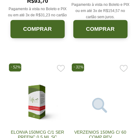
R$
93,70
Pagamento à vista no Boleto e PIX
Pagamento à vista no Boleto e PIX
ou em até 3x de
R$
154,57
no
ou em até 3x de
R$
31,23
no cartão
cartão sem juros.
sem juros.
COMPRAR
COMPRAR
52%
31%
ELONVA 150MCG C/1 SER
VERZENIOS 150MG C/ 60
PREENC 0,5 ML SC
COMP REV