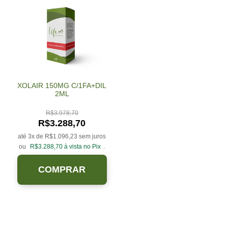
XOLAIR 150MG C/1FA+DIL
2ML
R$
3.978,70
R$
3.288,70
até 3x de
R$
1.096,23
sem juros
ou
R$
3.288,70
à vista no Pix
.
COMPRAR