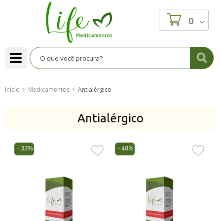
0
Inicio
Medicamentos
Antialérgico
Antialérgico
33%
48%