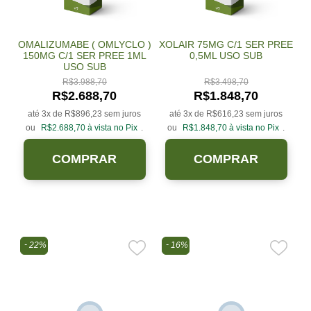
OMALIZUMABE ( OMLYCLO )
XOLAIR 75MG C/1 SER PREE
150MG C/1 SER PREE 1ML
0,5ML USO SUB
USO SUB
R$
3.988,70
R$
3.498,70
R$
2.688,70
R$
1.848,70
até 3x de
R$
896,23
sem juros
até 3x de
R$
616,23
sem juros
ou
R$
2.688,70
à vista no Pix
.
ou
R$
1.848,70
à vista no Pix
.
COMPRAR
COMPRAR
22%
16%