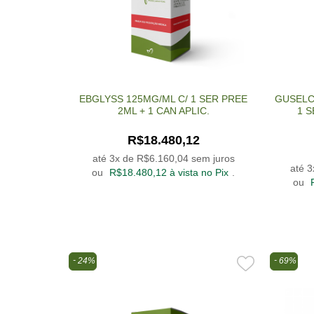
Distúrbios eletrolíticos
Alergias e Infecções
Alergias e Infecções da pele
Antiespasmódicos e Anticolinérgicos
Analgésico / Antitérmico
EBGLYSS 125MG/ML C/ 1 SER PREE
GUSELC
2ML + 1 CAN APLIC.
1 S
Anemia
R$
18.480,12
Anestésico
até 3x de
R$
6.160,04
sem juros
Angina
até 
ou
R$
18.480,12
à vista no Pix
.
ou
Anti-hipertensivo
Anti-inflamatório
Anti-parasitário / Vermífugo
24%
69%
Antiácido
Antialérgico
Antiarritmico