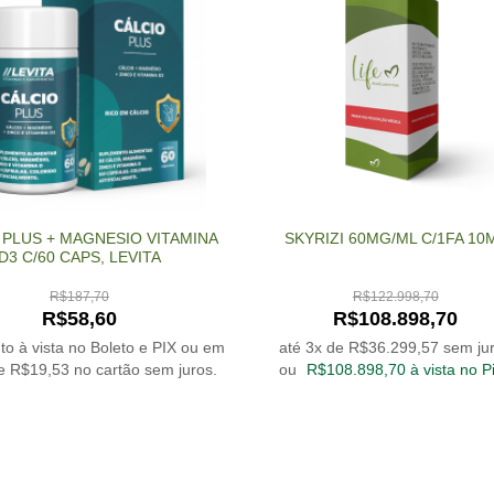
 PLUS + MAGNESIO VITAMINA
SKYRIZI 60MG/ML C/1FA 10
D3 C/60 CAPS, LEVITA
R$
187,70
R$
122.998,70
R$
58,60
R$
108.898,70
o à vista no Boleto e PIX ou em
até 3x de
R$
36.299,57
sem ju
de
R$
19,53
no cartão sem juros.
ou
R$
108.898,70
à vista no P