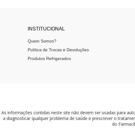
Descongestionante Nasal
Diabetes
Disfunção Erétil
INSTITUCIONAL
Diuréticos
Quem Somos?
Doenças Respiratórias (Asma, DPOC, Bronquite)
Política de Trocas e Devoluções
Esofagite / Úlceras / Gastrite
Produtos Refrigerados
Expectorante
Fígado
Gastrointestinais
Hematológicos
Hemorróida
As informações contidas neste site não devem ser usadas para aut
a diagnosticar qualquer problema de saúde e prescrever o tratam
Herpes
do Farmacêu
Hepatite