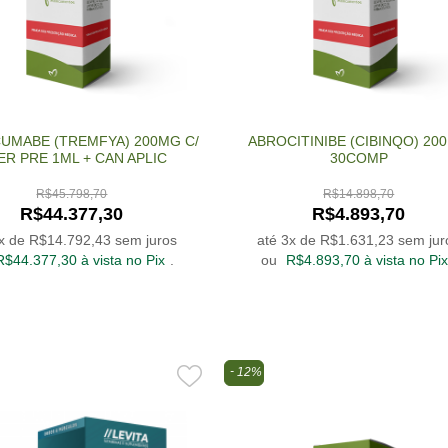
UMABE (TREMFYA) 200MG C/
ABROCITINIBE (CIBINQO) 20
ER PRE 1ML + CAN APLIC
30COMP
R$
45.798,70
R$
14.898,70
R$
44.377,30
R$
4.893,70
3x de
R$
14.792,43
sem juros
até 3x de
R$
1.631,23
sem jur
R$
44.377,30
à vista no Pix
.
ou
R$
4.893,70
à vista no Pix
12%