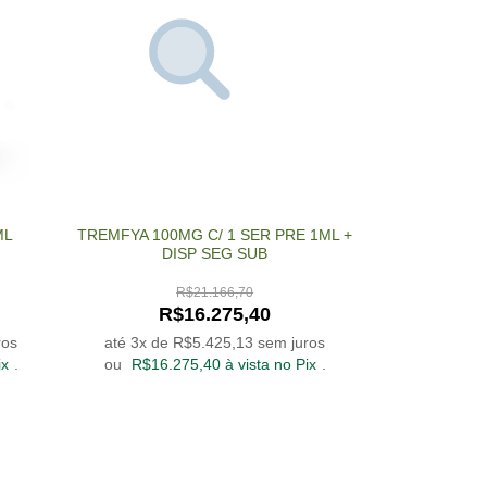
ML
TREMFYA 100MG C/ 1 SER PRE 1ML +
DISP SEG SUB
R$
21.166,70
R$
16.275,40
ros
até 3x de
R$
5.425,13
sem juros
ix
.
ou
R$
16.275,40
à vista no Pix
.