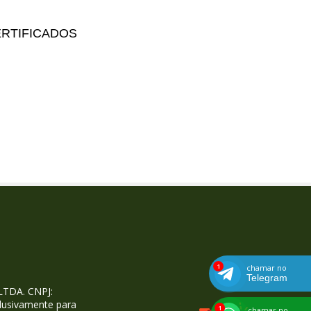
RTIFICADOS
chamar no
Telegram
LTDA. CNPJ:
lusivamente para
chamar no