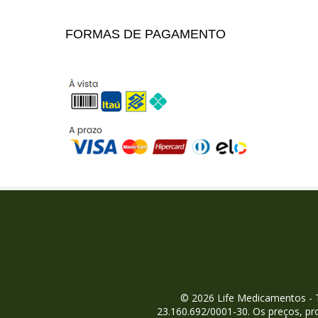
Hipotensão
FORMAS DE PAGAMENTO
Imunossupressor
Imunoestimulantes
Insuficiência Cardíaca
Laxante
Lubrificante
Menopausa
Náusea / Tontura / Vômito
Oftálmicos
Oncológico
Osteoporose
Reidratante Oral
© 2026 Life Medicamentos -
Relaxante Muscular
23.160.692/0001-30. Os preços, pr