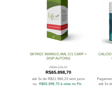
Anticoagulante
Antiflatulantes (gases) / cólicas
Antifúngicos
Artrite
Assaduras
Azia / Má Digestão
SKYRIZI 360MG/2,4ML C/1 CARP +
CALCIO
DISP AUTOINJ
Broncodilatador
Calmante / Tranquilizante
R$
86.228,70
R$
65.898,70
Calvicie / Queda de Cabelo
até 3x de
R$
21.966,23
sem juros
Pagament
ou
R$
65.898,70
à vista no Pix
.
até 3x 
Cicatrizantes
Colesterol
Contraceptivo
Corticóide