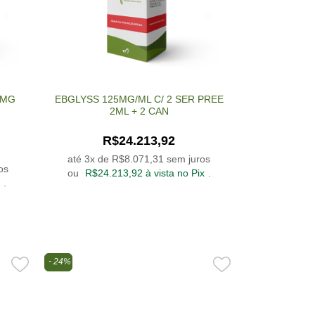
0MG
EBGLYSS 125MG/ML C/ 2 SER PREE
2ML + 2 CAN
R$
24.213,92
até 3x de
R$
8.071,31
sem juros
os
ou
R$
24.213,92
à vista no Pix
.
.
24%