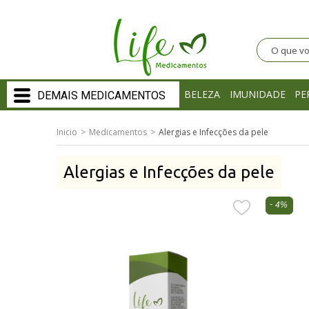
BELEZA
IMUNIDADE
PE
DEMAIS MEDICAMENTOS
BELEZA
Inicio
Medicamentos
Alergias e Infecções da pele
IMUNIDADE
Ômega 3
Alergias e Infecções da pele
PERFORMANCE
4%
POLIVITAMINAS
MEDICAMENTOS
Autoimune
Antiespasmódicos e Anticolinérgicos