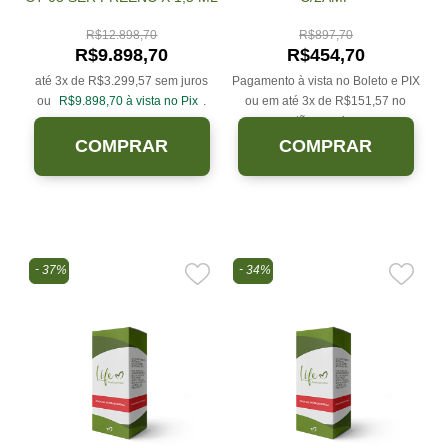
R$
12.898,70
R$
897,70
R$
9.898,70
R$
454,70
até 3x de
R$
3.299,57
sem juros
Pagamento à vista no Boleto e PIX
ou
R$
9.898,70
à vista no Pix
.
ou em até 3x de
R$
151,57
no
cartão sem juros.
COMPRAR
COMPRAR
37%
34%