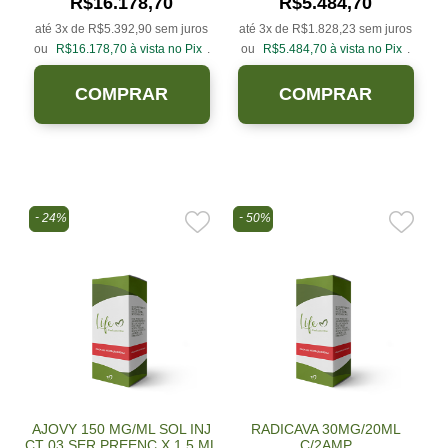
R$
16.178,70
R$
5.484,70
até 3x de
R$
5.392,90
sem juros
até 3x de
R$
1.828,23
sem juros
ou
R$
16.178,70
à vista no Pix
.
ou
R$
5.484,70
à vista no Pix
.
COMPRAR
COMPRAR
24%
50%
AJOVY 150 MG/ML SOL INJ
RADICAVA 30MG/20ML
CT 03 SER PREENC X 1,5 ML
C/2AMP