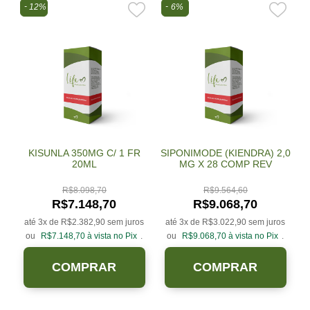
12%
6%
KISUNLA 350MG C/ 1 FR
SIPONIMODE (KIENDRA) 2,0
20ML
MG X 28 COMP REV
R$
8.098,70
R$
9.564,60
R$
7.148,70
R$
9.068,70
até 3x de
R$
2.382,90
sem juros
até 3x de
R$
3.022,90
sem juros
ou
R$
7.148,70
à vista no Pix
.
ou
R$
9.068,70
à vista no Pix
.
COMPRAR
COMPRAR