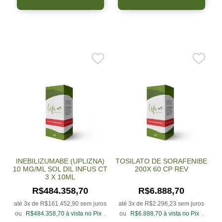
INEBILIZUMABE (UPLIZNA)
TOSILATO DE SORAFENIBE
10 MG/ML SOL DIL INFUS CT
200X 60 CP REV
3 X 10ML
R$
484.358,70
R$
6.888,70
até 3x de
R$
161.452,90
sem juros
até 3x de
R$
2.296,23
sem juros
ou
R$
484.358,70
à vista no Pix
.
ou
R$
6.888,70
à vista no Pix
.