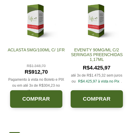
ACLASTA 5MG/100ML C/ 1FR
EVENITY 90MG/ML C/2
SERINGAS PREENCHIDAS
1,17ML
R$
1.348,70
R$
4.425,97
R$
912,70
até 3x de
R$
1.475,32
sem juros
Pagamento à vista no Boleto e PIX
ou
R$
4.425,97
à vista no Pix
.
ou em até 3x de
R$
304,23
no
cartão sem juros.
COMPRAR
COMPRAR