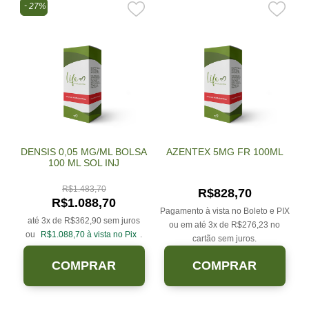
27%
DENSIS 0,05 MG/ML BOLSA
AZENTEX 5MG FR 100ML
100 ML SOL INJ
R$
1.483,70
R$
828,70
R$
1.088,70
Pagamento à vista no Boleto e PIX
até 3x de
R$
362,90
sem juros
ou em até 3x de
R$
276,23
no
ou
R$
1.088,70
à vista no Pix
.
cartão sem juros.
COMPRAR
COMPRAR