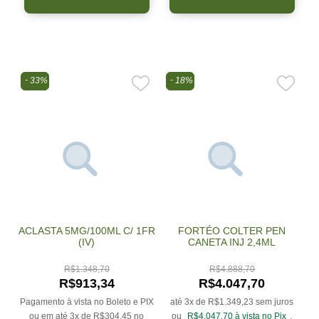
33%
18%
ACLASTA 5MG/100ML C/ 1FR
FORTÉO COLTER PEN
(IV)
CANETA INJ 2,4ML
R$
1.348,70
R$
4.888,70
R$
913,34
R$
4.047,70
Pagamento à vista no Boleto e PIX
até 3x de
R$
1.349,23
sem juros
ou em até 3x de
R$
304,45
no
ou
R$
4.047,70
à vista no Pix
.