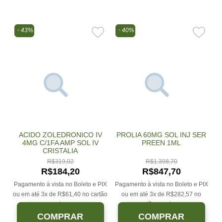
43%
40%
ACIDO ZOLEDRONICO IV
PROLIA 60MG SOL INJ SER
4MG C/1FA AMP SOL IV
PREEN 1ML
CRISTALIA
R$
319,02
R$
1.398,70
R$
184,20
R$
847,70
Pagamento à vista no Boleto e PIX
Pagamento à vista no Boleto e PIX
ou em até 3x de
R$
61,40
no cartão
ou em até 3x de
R$
282,57
no
sem juros.
cartão sem juros.
COMPRAR
COMPRAR