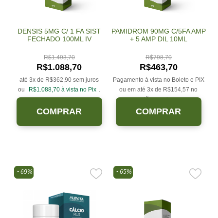
DENSIS 5MG C/ 1 FA SIST
PAMIDROM 90MG C/5FA AMP
FECHADO 100ML IV
+ 5 AMP DIL 10ML
R$
1.493,70
R$
798,70
R$
1.088,70
R$
463,70
até 3x de
R$
362,90
sem juros
Pagamento à vista no Boleto e PIX
ou
R$
1.088,70
à vista no Pix
.
ou em até 3x de
R$
154,57
no
cartão sem juros.
COMPRAR
COMPRAR
69%
65%