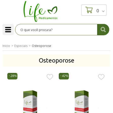
0
Inicio
Especiais
Osteoporose
Osteoporose
28%
42%