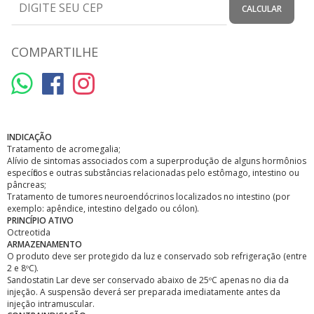
CALCULAR
COMPARTILHE
INDICAÇÃO
Tratamento de acromegalia;
Alívio de sintomas associados com a superprodução de alguns hormônios
específicos e outras substâncias relacionadas pelo estômago, intestino ou
pâncreas;
Tratamento de tumores neuroendócrinos localizados no intestino (por
exemplo: apêndice, intestino delgado ou cólon).
PRINCÍPIO ATIVO
Octreotida
ARMAZENAMENTO
O produto deve ser protegido da luz e conservado sob refrigeração (entre
2 e 8ºC).
Sandostatin Lar deve ser conservado abaixo de 25ºC apenas no dia da
injeção. A suspensão deverá ser preparada imediatamente antes da
injeção intramuscular.