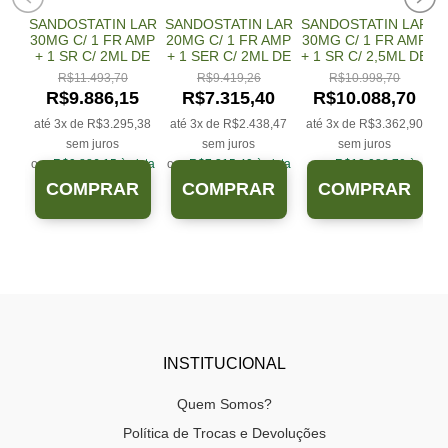
 C/
SANDOSTATIN LAR
SANDOSTATIN LAR
SANDOSTATIN LAR
 1
30MG C/ 1 FR AMP
20MG C/ 1 FR AMP
30MG C/ 1 FR AMP
SO
+ 1 SR C/ 2ML DE
+ 1 SER C/ 2ML DE
+ 1 SR C/ 2,5ML DE
DIL + SIST APL
DIL + SIST APLIC
DIL + SIST APL
R$
11.493,70
R$
9.419,26
R$
10.998,70
USO IM
USO IM
USO IM
7
R$
9.886,15
R$
7.315,40
R$
10.088,70
,32
até 3x de
R$
3.295,38
até 3x de
R$
2.438,47
até 3x de
R$
3.362,90
sem juros
sem juros
sem juros
o
ista
ou
R$
9.886,15
à vista
ou
R$
7.315,40
à vista
ou
R$
10.088,70
à
no Pix
.
no Pix
.
vista no Pix
.
R
COMPRAR
COMPRAR
COMPRAR
INSTITUCIONAL
Quem Somos?
Política de Trocas e Devoluções