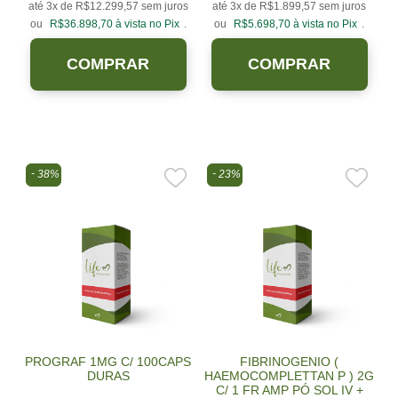
até 3x de
R$
12.299,57
sem juros
até 3x de
R$
1.899,57
sem juros
ou
R$
36.898,70
à vista no Pix
.
ou
R$
5.698,70
à vista no Pix
.
COMPRAR
COMPRAR
38%
23%
PROGRAF 1MG C/ 100CAPS
FIBRINOGENIO (
DURAS
HAEMOCOMPLETTAN P ) 2G
C/ 1 FR AMP PÓ SOL IV +