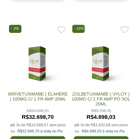
3%
16%
MIRVETUXIMABE ( ELAHERE
ZOLBETUXIMABE ( VYLOY )
) 100MG C/ 1 FR AMP 20ML
100MG C/ 1 FR AMP PÓ SOL
20ML
R$
33.398,70
R$
5.798,70
R$
32.698,70
R$
4.898,03
até 3x de
R$
10.899,57
sem juros
até 3x de
R$
1.632,68
sem juros
ou
R$
32.698,70
à vista no Pix
.
ou
R$
4.898,03
à vista no Pix
.