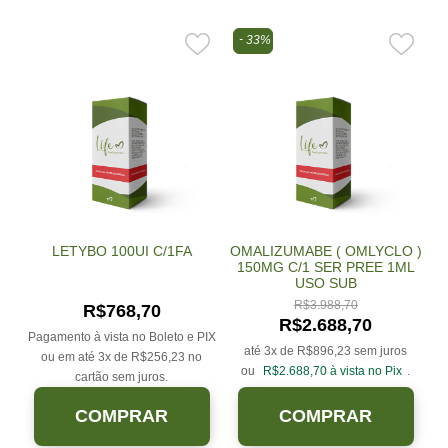
33%
LETYBO 100UI C/1FA
OMALIZUMABE ( OMLYCLO )
150MG C/1 SER PREE 1ML
USO SUB
R$
3.988,70
R$
768,70
R$
2.688,70
Pagamento à vista no Boleto e PIX
até 3x de
R$
896,23
sem juros
ou em até 3x de
R$
256,23
no
ou
R$
2.688,70
à vista no Pix
.
cartão sem juros.
COMPRAR
COMPRAR