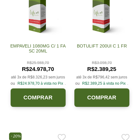
EMPAVELI 1080MG C/ 1 FA
BOTULIFT 200UI C 1 FR
SC 20ML
R$
25.988,70
R$
3.098,70
R$
24.978,70
R$
2.389,25
até 3x de
R$
8.326,23
sem juros
até 3x de
R$
796,42
sem juros
ou
R$
24.978,70
à vista no Pix
.
ou
R$
2.389,25
à vista no Pix
.
COMPRAR
COMPRAR
20%