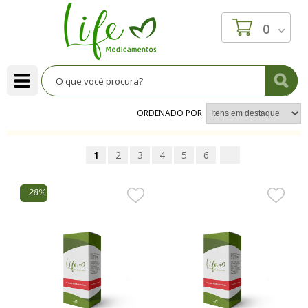
0
ORDENADO POR:
1
2
3
4
5
6
28%