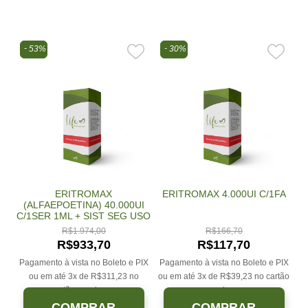
53%
30%
ERITROMAX
ERITROMAX 4.000UI C/1FA
(ALFAEPOETINA) 40.000UI
C/1SER 1ML + SIST SEG USO
SUB
R$
1.974,00
R$
166,70
R$
933,70
R$
117,70
Pagamento à vista no Boleto e PIX
Pagamento à vista no Boleto e PIX
ou em até 3x de
R$
311,23
no
ou em até 3x de
R$
39,23
no cartão
cartão sem juros.
sem juros.
COMPRAR
COMPRAR