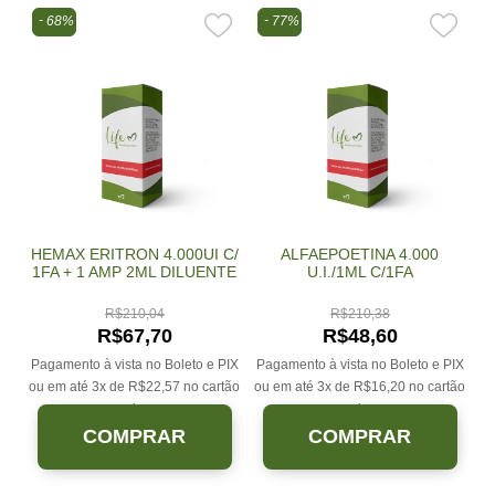
68%
77%
HEMAX ERITRON 4.000UI C/
ALFAEPOETINA 4.000
1FA + 1 AMP 2ML DILUENTE
U.I./1ML C/1FA
R$
210,04
R$
210,38
R$
67,70
R$
48,60
Pagamento à vista no Boleto e PIX
Pagamento à vista no Boleto e PIX
ou em até 3x de
R$
22,57
no cartão
ou em até 3x de
R$
16,20
no cartão
sem juros.
sem juros.
COMPRAR
COMPRAR