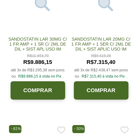
SANDOSTATIN LAR 30MG C/
SANDOSTATIN LAR 20MG C/
1 FR AMP + 1 SR C/ 2ML DE
1 FR AMP + 1 SER C/ 2ML DE
DIL + SIST APL USO IM
DIL + SIST APLIC USO IM
R$
11.493,70
R$
9.419,26
R$
9.886,15
R$
7.315,40
até 3x de
R$
3.295,38
sem juros
até 3x de
R$
2.438,47
sem juros
ou
R$
9.886,15
à vista no Pix
.
ou
R$
7.315,40
à vista no Pix
.
COMPRAR
COMPRAR
81%
50%